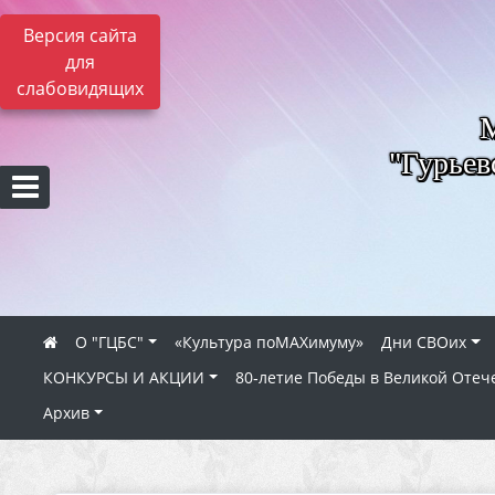
Версия сайта
для
слабовидящих
"Гурьев
О "ГЦБС"
«Культура поMAXимуму»
Дни СВОих
КОНКУРСЫ И АКЦИИ
80‑летие Победы в Великой Отеч
Архив