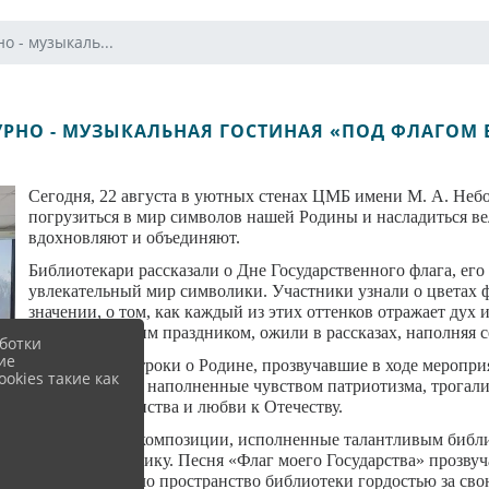
о - музыкаль...
УРНО - МУЗЫКАЛЬНАЯ ГОСТИНАЯ «ПОД ФЛАГОМ
Сегодня, 22 августа в уютных стенах ЦМБ имени М. А. Небо
погрузиться в мир символов нашей Родины и насладиться в
вдохновляют и объединяют.
Библиотекари рассказали о Дне Государственного флага, его
увлекательный мир символики. Участники узнали о цветах фл
значении, о том, как каждый из этих оттенков отражает дух
связанные с этим праздником, ожили в рассказах, наполняя с
ботки
ие
Поэтические строки о Родине, прозвучавшие в ходе меропри
okies такие как
страны. Стихи, наполненные чувством патриотизма, трогал
атмосферу единства и любви к Отечеству.
Музыкальные композиции, исполненные талантливым библ
колорит празднику. Песня «Флаг моего Государства» прозвуч
слово наполняло пространство библиотеки гордостью за св