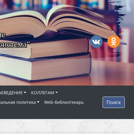
ие
система"
АЕВЕДЕНИЕ
КОЛЛЕГАМ
Поиск
альная политика
Web-библиотекарь