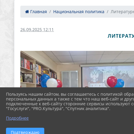
Главная
Национальная политика
Литературн
26.09.2025 12:11
ЛИТЕРАТ
Пользуясь нашим сайтом, вы соглашаетесь с политикой обра
персональных данных а также с тем что наш веб-сайт и друг
подключенные к веб-сайту сторонние сервисы используют co
"Госуслуги", "PRO.Культура", "Спутник аналитика".
Подробнее
Подтверждаю