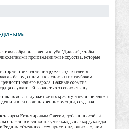
 ЕДИНЫМ»
гатова собрались члены клуба "Диалог", чтобы
еликолепными произведениями искусства, которые
 истории и значении, погружая слушателей в
ага - белом, синем и красном - и их глубоком
 и ценности нашего народа. Важные события,
ердца слушателей гордостью за свою страну.
ятия, помогли глубже понять красоту и величие нашей
и души и вызывали искренние эмоции, создавая
иотекарем Козимировым Олегом, добавили особый
ала с такой искренностью, что каждый аккорд, каждое
ою Родину, объединяя всех присутствующих в одном