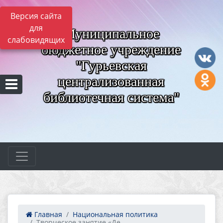
Версия сайта
для
Муниципальное
слабовидящих
бюджетное учреждение
"Гурьевская
централизованная
библиотечная система"
Главная
Национальная политика
Творческое занятие «Де...