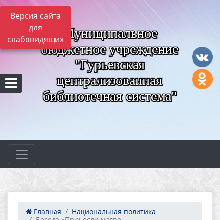
Версия сайта
для
Муниципальное
слабовидящих
бюджетное учреждение
"Гурьевская
централизованная
библиотечная система"
Главная
Национальная политика
Беседа «Принесли матре...