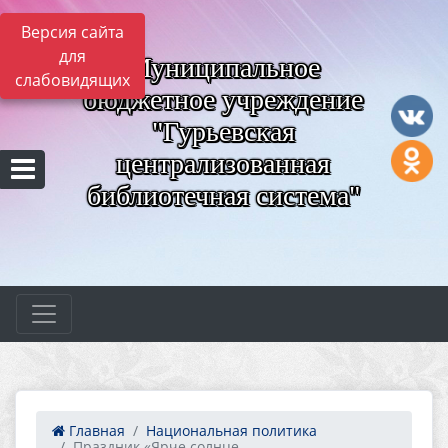
Версия сайта
для
Муниципальное
слабовидящих
бюджетное учреждение
"Гурьевская
централизованная
библиотечная система"
Главная
Национальная политика
Праздник «Ярче солнце ...