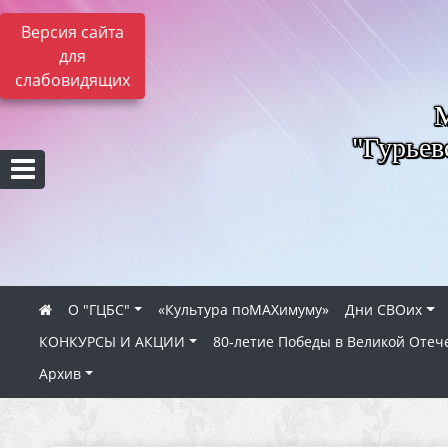
Версия сайта
для
слабовидящих
"Гурьев
О "ГЦБС"
«Культура поMAXимуму»
Дни СВОих
КОНКУРСЫ И АКЦИИ
80‑летие Победы в Великой Отеч
Архив