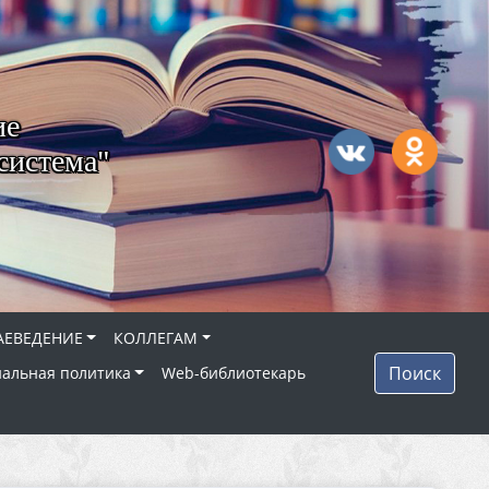
ие
система"
АЕВЕДЕНИЕ
КОЛЛЕГАМ
Поиск
альная политика
Web-библиотекарь