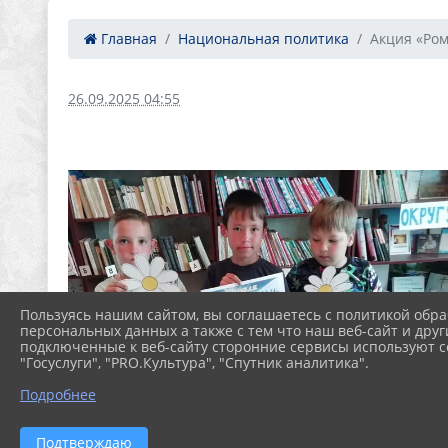
Главная
Национальная политика
Акция «Ром
26.09.2025 04:55
Пользуясь нашим сайтом, вы соглашаетесь с политикой обра
персональных данных а также с тем что наш веб-сайт и друг
подключенные к веб-сайту сторонние сервисы используют co
"Госуслуги", "PRO.Культура", "Спутник аналитика".
Подробнее
Подтверждаю