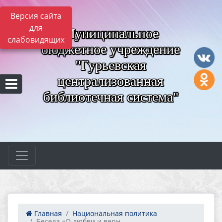
Версия сайта
для
Муниципальное
слабовидящих
бюджетное учреждение
"Гурьевская
централизованная
библиотечная система"
Главная
Национальная политика
Беседа «О любви и верн...