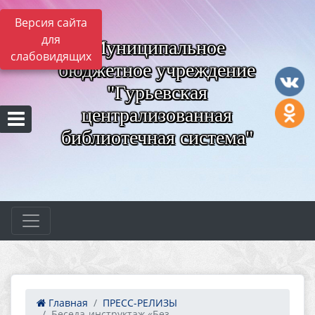
Версия сайта
для
Муниципальное
слабовидящих
бюджетное учреждение
"Гурьевская
централизованная
библиотечная система"
Главная
ПРЕСС-РЕЛИЗЫ
Беседа-инструктаж «Без...