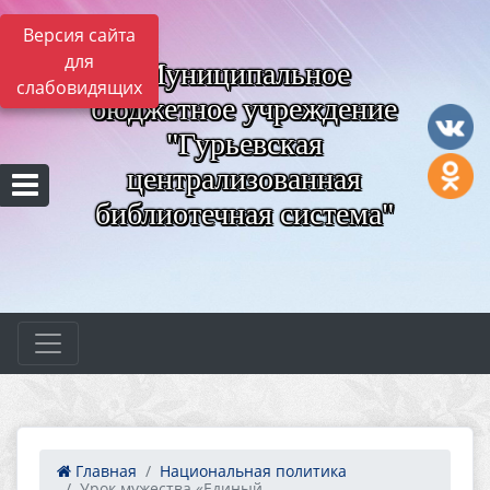
Версия сайта
для
Муниципальное
слабовидящих
бюджетное учреждение
"Гурьевская
централизованная
библиотечная система"
Главная
Национальная политика
Урок мужества «Единый ...