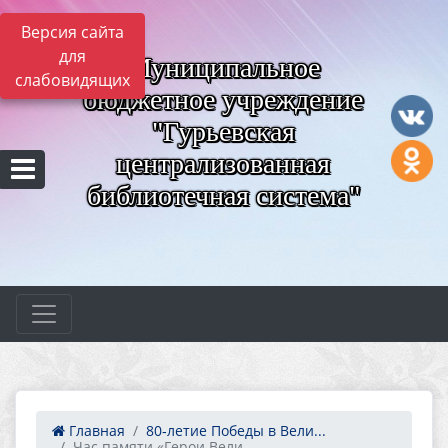
Версия сайта
для
Муниципальное
слабовидящих
бюджетное учреждение
"Гурьевская
централизованная
библиотечная система"
Главная
80‑летие Победы в Вели...
Час памяти «Герои Вели...