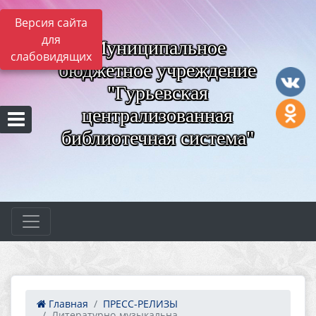
Версия сайта
для
Муниципальное
слабовидящих
бюджетное учреждение
"Гурьевская
централизованная
библиотечная система"
Главная
ПРЕСС-РЕЛИЗЫ
Литературно-музыкальна...