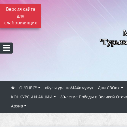
Версия сайта
для
слабовидящих
"Гурьев
О "ГЦБС"
«Культура поMAXимуму»
Дни СВОих
КОНКУРСЫ И АКЦИИ
80‑летие Победы в Великой Отеч
Архив