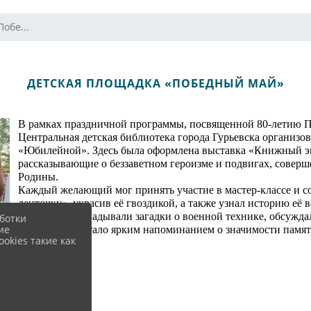
обе...
ДЕТСКАЯ ПЛОЩАДКА «ПОБЕДНЫЙ МАЙ»
В рамках праздничной программы, посвященной 80-летию П
Центральная детская библиотека города Гурьевска организ
«Юбилейной». Здесь была оформлена выставка «Книжный эш
рассказывающие о беззаветном героизме и подвигах, соверш
Родины.
Каждый желающий мог принять участие в мастер-классе и с
ленточку», украсив её гвоздикой, а также узнал историю её
увлечением отгадывали загадки о военной технике, обсужда
ботки
ие
мероприятие стало ярким напоминанием о значимости памяти
okies такие как
праздника.