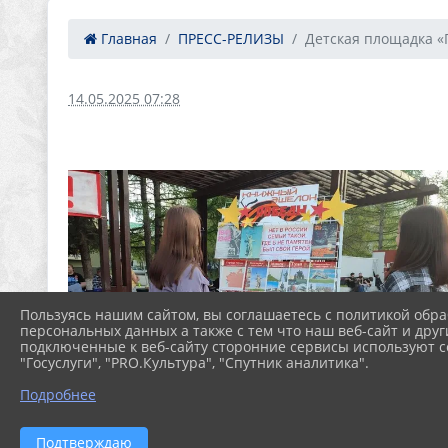
Главная
ПРЕСС-РЕЛИЗЫ
Детская площадка «П
14.05.2025 07:28
Пользуясь нашим сайтом, вы соглашаетесь с политикой обра
персональных данных а также с тем что наш веб-сайт и друг
подключенные к веб-сайту сторонние сервисы используют co
"Госуслуги", "PRO.Культура", "Спутник аналитика".
Подробнее
Подтверждаю