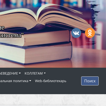
ие
система"
АЕВЕДЕНИЕ
КОЛЛЕГАМ
Поиск
альная политика
Web-библиотекарь