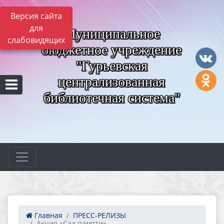
Версия сайта
для
Муниципальное
слабовидящих
бюджетное учреждение
"Гурьевская
централизованная
библиотечная система"
Главная
ПРЕСС-РЕЛИЗЫ
Акция «Сад памяти»