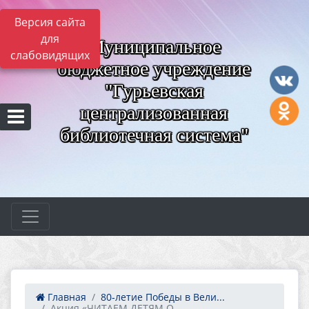
Версия сайта
для
Муниципальное
слабовидящих
бюджетное учреждение
"Гурьевская
централизованная
библиотечная система"
Главная
80‑летие Победы в Вели...
Акция «ЧИТАЕМ ДЕТЯМ О ...