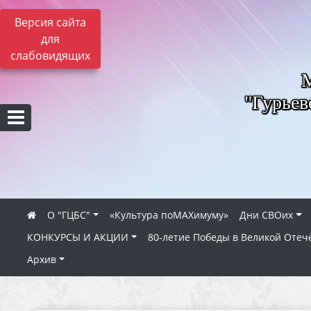
Версия сайта
для
слабовидящих
"Гурьев
О "ГЦБС"
«Культура поMAXимуму»
Дни СВОих
КОНКУРСЫ И АКЦИИ
80‑летие Победы в Великой Отеч
Архив