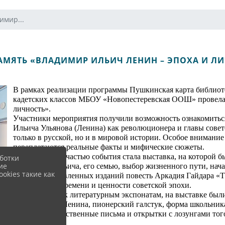
имир...
АМЯТЬ «ВЛАДИМИР ИЛЬИЧ ЛЕНИН – ЭПОХА И Л
В рамках реализации программы Пушкинская карта библиоте
кадетских классов МБОУ «Новопестеревская ООШ» провела 
личность».
Участники мероприятия получили возможность ознакомитьс
Ильича Ульянова (Ленина) как революционера и главы совет
только в русской, но и в мировой истории. Особое внимание
переплетаются реальные факты и мифические сюжеты.
Неотъемлемой частью события стала выставка, на которой 
ботки
ие
Владимира Ильича, его семью, выбор жизненного пути, нача
okies такие как
Среди представленных изданий повесть Аркадия Гайдара «Ти
отражает дух времени и ценности советской эпохи.
В дополнение к литературным экспонатам, на выставке были
статуя и бюст Ленина, пионерский галстук, форма школьника
также благодарственные письма и открытки с лозунгами тог