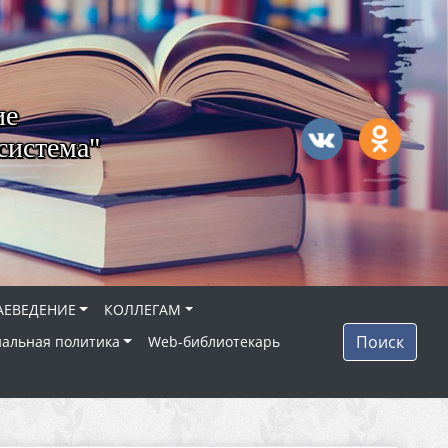
ие
система"
АЕВЕДЕНИЕ
КОЛЛЕГАМ
Поиск
альная политика
Web-библиотекарь