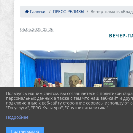
Главная
ПРЕСС-РЕЛИЗЫ
Вечер-память «Влад
06.05.2025 03:26
ВЕЧЕР-П
Пользуясь нашим сайтом, вы соглашаетесь с политикой обра
персональных данных а также с тем что наш веб-сайт и друг
подключенные к веб-сайту сторонние сервисы используют co
"Госуслуги", "PRO.Культура", "Спутник аналитика".
Подробнее
Подтверждаю