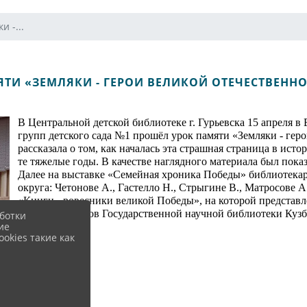
 -...
ЯТИ «ЗЕМЛЯКИ - ГЕРОИ ВЕЛИКОЙ ОТЕЧЕСТВЕНН
В Центральной детской библиотеке г. Гурьевска 15 апреля в
групп детского сада №1 прошёл урок памяти «Земляки - ге
рассказала о том, как началась эта страшная страница в ист
те тяжелые годы. В качестве наглядного материала был пока
Далее на выставке «Семейная хроника Победы» библиотекарь 
округа: Четонове А., Гастелло Н., Стрыгине В., Матросове 
«Книги - ровесники великой Победы», на которой представ
войны из фондов Государственной научной библиотеки Куз
ботки
ие
okies такие как