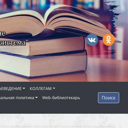
ие
система"
АЕВЕДЕНИЕ
КОЛЛЕГАМ
Поиск
альная политика
Web-библиотекарь