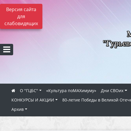
Версия сайта
для
слабовидящих
"Гурьев
О "ГЦБС"
«Культура поMAXимуму»
Дни СВОих
КОНКУРСЫ И АКЦИИ
80‑летие Победы в Великой Отеч
Архив