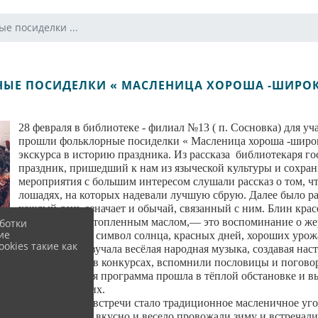
е посиделки ...
ЫЕ ПОСИДЕЛКИ « МАСЛЕНИЦА ХОРОША -ШИРОК
28 февраля в библиотеке - филиал №13 ( п. Сосновка) для 
прошли фольклорные посиделки « Масленица хороша -широк
экскурса в историю праздника. Из рассказа библиотекаря го
праздник, пришедший к нам из языческой культуры и сохра
мероприятия с большим интересом слушали рассказ о том, ч
лошадях, на которых надевали лучшую сбрую. Далее было рас
каждый день означает и обычай, связанный с ним. Блин крас
блин полит растопленным маслом,— это воспоминание о ж
ботки
ие
идолам. Блин – символ солнца, красных дней, хороших урож
okies такие как
мероприятии звучала весёлая народная музыка, создавая наст
поучаствовали в конкурсах, вспомнили пословицы и поговор
Развлекательная программа прошла в тёплой обстановке и в
присутствующих.
Кульминацией встречи стало традиционное масленичное уг
блины. Вот так вкусно и весело провожали зиму и встречали