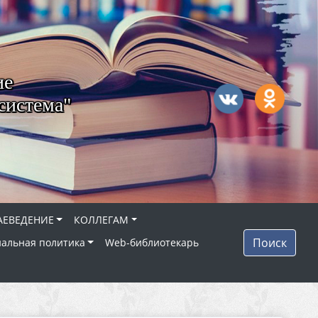
ие
система"
АЕВЕДЕНИЕ
КОЛЛЕГАМ
Поиск
альная политика
Web-библиотекарь