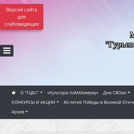
Версия сайта
для
слабовидящих
"Гурьев
О "ГЦБС"
«Культура поMAXимуму»
Дни СВОих
КОНКУРСЫ И АКЦИИ
80‑летие Победы в Великой Отеч
Архив