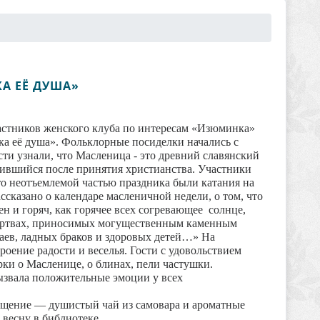
А ЕЁ ДУША»
участников женского клуба по интересам «Изюминка»
а её душа». Фольклорные посиделки начались с
сти узнали, что Масленица - это древний славянский
нившийся после принятия христианства. Участники
то неотъемлемой частью праздника были катания на
сказано о календаре масленичной недели, о том, что
ен и горяч, как горячее всех согревающее солнце,
ертвах, приносимых могущественным каменным
аев, ладных браков и здоровых детей…» На
роение радости и веселья. Гости с удовольствием
ки о Масленице, о блинах, пели частушки.
ызвала положительные эмоции у всех
ощение — душистый чай из самовара и ароматные
 весну в библиотеке.