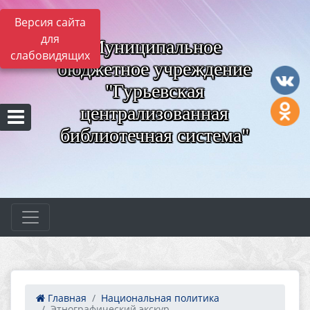
Версия сайта
для
Муниципальное
слабовидящих
бюджетное учреждение
"Гурьевская
централизованная
библиотечная система"
Главная
Национальная политика
Этнографический экскур...