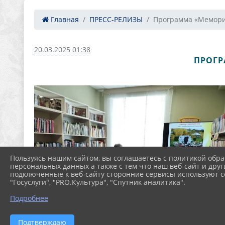
Главная
ПРЕСС-РЕЛИЗЫ
Программа «Мемори
20.03.2025 01:38
ПРОГР
Пользуясь нашим сайтом, вы соглашаетесь с политикой обра
персональных данных а также с тем что наш веб-сайт и друг
подключенные к веб-сайту сторонние сервисы используют co
"Госуслуги", "PRO.Культура", "Спутник аналитика".
Подробнее
Подтверждаю