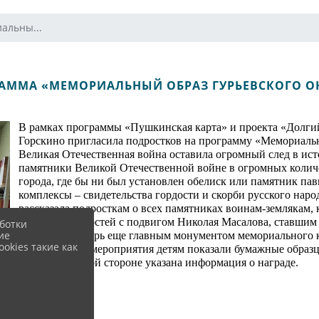
альны...
АММА «МЕМОРИАЛЬНЫЙ ОБРАЗ ГУРЬЕВСКОГО О
В рамках программы «Пушкинская карта» и проекта «Долги
Горскино пригласила подростков на программу «Мемориальн
Великая Отечественная война оставила огромный след в ис
памятники Великой Отечественной войне в огромных количес
города, где бы ни был установлен обелиск или памятник па
комплексы – свидетельства гордости и скорби русского наро
рассказала подросткам о всех памятниках воинам-землякам, к
познакомила гостей с подвигом Николая Масалова, ставшим
ботки
ие
Берлине, а теперь еще главным монументом мемориального к
okies такие как
В заключении мероприятия детям показали бумажные образ
а на их обратной стороне указана информация о награде.