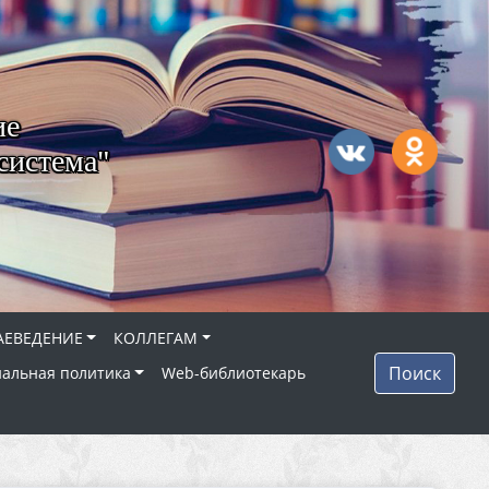
ие
система"
АЕВЕДЕНИЕ
КОЛЛЕГАМ
Поиск
альная политика
Web-библиотекарь