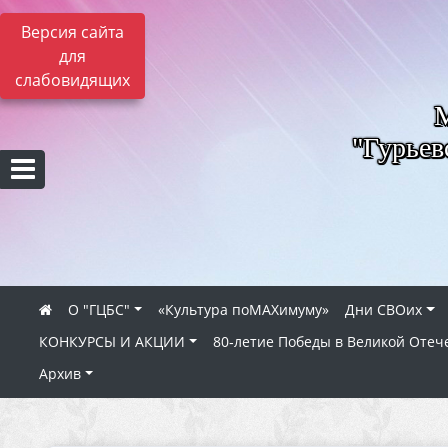
Версия сайта
для
слабовидящих
"Гурьев
О "ГЦБС"
«Культура поMAXимуму»
Дни СВОих
КОНКУРСЫ И АКЦИИ
80‑летие Победы в Великой Отеч
Архив