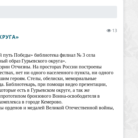
13
КРУГА»
й путь Победы» библиотека филиал № 3 села
ый образ Гурьевского округа».
тории Отчизны. На просторах России построены
твах, нет ни одного населенного пункта, ни одного
вшим героям. Стелы, обелиски, мемориальные
да. Библиотекарь, при помощи видео презентации,
оторые есть в Гурьевском округе, а так же
 прототипом бронзового Воина-освободителя в
омплекса в городе Кемерово.
цы орденов и медалей Великой Отечественной войны,