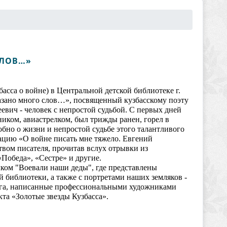
СЛОВ…»
асса о войне) в Центральной детской библиотеке г.
азано много слов…», посвященный кузбасскому поэту
евич - человек с непростой судьбой. С первых дней
иком, авиастрелком, был трижды ранен, горел в
обно о жизни и непростой судьбе этого талантливого
ацию «О войне писать мне тяжело. Евгений
твом писателя, прочитав вслух отрывки из
«Победа», «Сестре» и другие.
лком "Воевали наши деды", где представлены
 библиотеки, а также с портретами наших земляков -
уга, написанные профессиональными художниками
та «Золотые звезды Кузбасса».