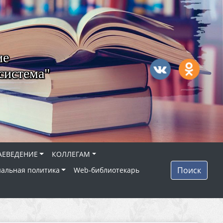
ие
система"
АЕВЕДЕНИЕ
КОЛЛЕГАМ
Поиск
альная политика
Web-библиотекарь