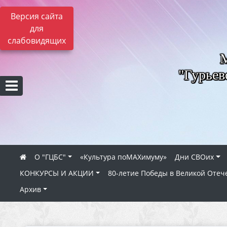
Версия сайта
для
слабовидящих
"Гурьев
О "ГЦБС"
«Культура поMAXимуму»
Дни СВОих
КОНКУРСЫ И АКЦИИ
80‑летие Победы в Великой Отеч
Архив