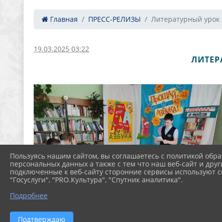
Главная
ПРЕСС-РЕЛИЗЫ
Литературный урок «
19.03.2025 03:22
ЛИТЕР
Пользуясь нашим сайтом, вы соглашаетесь с политикой обра
персональных данных а также с тем что наш веб-сайт и друг
подключенные к веб-сайту сторонние сервисы используют co
"Госуслуги", "PRO.Культура", "Спутник аналитика".
Подробнее
Подтверждаю