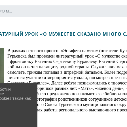
О м...
АТУРНЫЙ УРОК «О МУЖЕСТВЕ СКАЗАНО МНОГО 
В рамках сетевого проекта «Эстафета памяти» (писатели Кузб
Гурьевска был проведен литературный урок «О мужестве ск
- фронтовику Евгению Сергеевичу Буравлеву. Евгений Серге
войны он встал на защиту родной страны. Служил авиамехан
самолете, трижды попадал в штрафной батальон. Более подр
писателя участники мероприятия узнали, посмотрев презент
Сергеевич Буравлев». Далее ребята познакомились с творчес
поэтических сборников разных лет: «Мать», «Боевой день», 
ботки
ие
Затем ребятам было предложено познакомиться с библио-по
okies такие как
биографии и фотографии родственников сотрудников детской
Героев Советского Союза Гурьевского муниципального окр
Кузбасса в рамках работы регионального выставочного проек