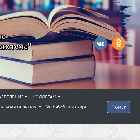
ие
система"
АЕВЕДЕНИЕ
КОЛЛЕГАМ
Поиск
альная политика
Web-библиотекарь