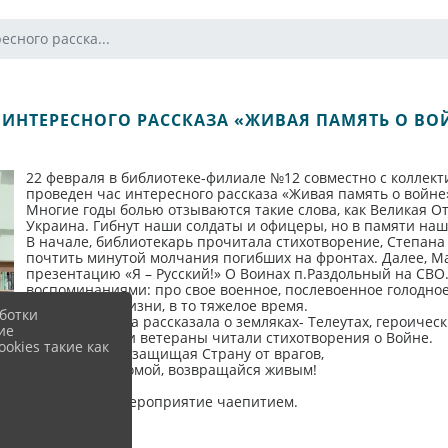
есного расска...
 ИНТЕРЕСНОГО РАССКАЗА «ЖИВАЯ ПАМЯТЬ О ВО
22 февраля в библиотеке-филиале №12 совместно с коллекти
проведен час интересного рассказа «Живая память о войне» 
Многие годы болью отзываются такие слова, как Великая От
Украина. Гибнут наши солдаты и офицеры, но в памяти наш
В начале, библиотекарь прочитала стихотворение, Степана
почтить минутой молчания погибших на фронтах. Далее, М
презентацию «Я – Русский!» О Воинах п.Раздольный на СВО
воспоминаниями: про свое военное, послевоенное голодное
историями о жизни, в то тяжелое время.
ботки
Раиса Ивановна рассказала о земляках- Телеутах, героичес
ие
библиотекарь и ветераны читали стихотворения о Войне.
okies такие как
Сильным будь, защищая Страну от врагов,
И с Победой, домой, возвращайся живым!
Закончилось мероприятие чаепитием.