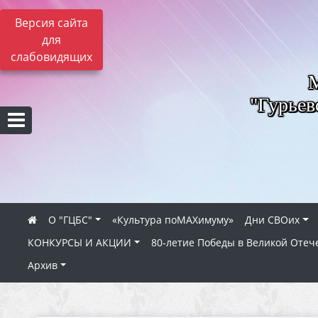
Версия сайта
для
слабовидящих
"Гурьев
О "ГЦБС"
«Культура поMAXимуму»
Дни СВОих
КОНКУРСЫ И АКЦИИ
80‑летие Победы в Великой Отеч
Архив