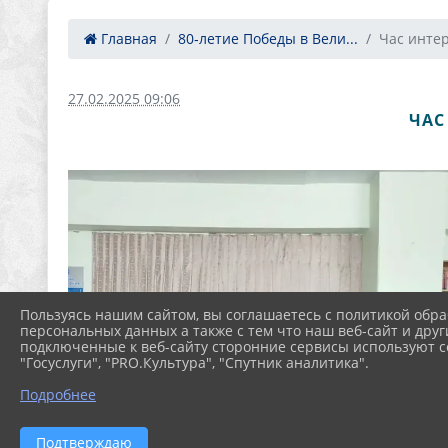
Главная
80‑летие Победы в Вели...
Час интер
27.02.2025 09:06
ЧАС
Пользуясь нашим сайтом, вы соглашаетесь с политикой обра
персональных данных а также с тем что наш веб-сайт и друг
подключенные к веб-сайту сторонние сервисы используют co
"Госуслуги", "PRO.Культура", "Спутник аналитика".
Подробнее
Подтверждаю