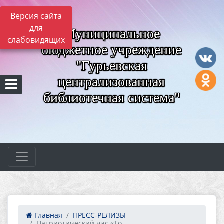
Версия сайта
для
Муниципальное
слабовидящих
бюджетное учреждение
"Гурьевская
централизованная
библиотечная система"
Главная
ПРЕСС-РЕЛИЗЫ
Патриотический час «То...