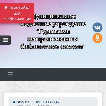
Версия сайта
для
Муниципальное
слабовидящих
бюджетное учреждение
"Гурьевская
централизованная
библиотечная система"
Главная
ПРЕСС-РЕЛИЗЫ
Рождественские посидел...