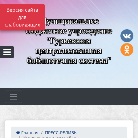
Версия сайта
для
Муниципальное
слабовидящих
бюджетное учреждение
"Гурьевская
централизованная
библиотечная система"
Главная
ПРЕСС-РЕЛИЗЫ
Игровая программа «Здр...