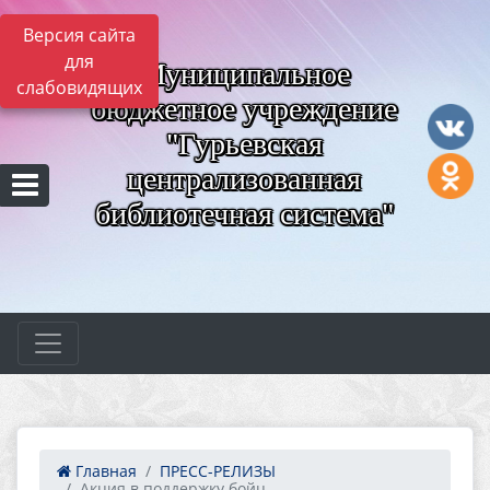
Версия сайта
для
Муниципальное
слабовидящих
бюджетное учреждение
"Гурьевская
централизованная
библиотечная система"
Главная
ПРЕСС-РЕЛИЗЫ
Акция в поддержку бойц...