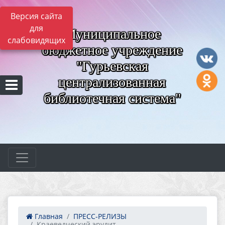
Версия сайта
для
Муниципальное
слабовидящих
бюджетное учреждение
"Гурьевская
централизованная
библиотечная система"
Главная
ПРЕСС-РЕЛИЗЫ
Краеведческий эрудит –...