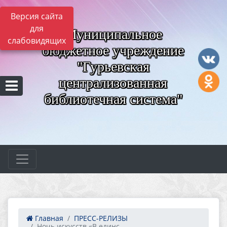
Версия сайта
для
Муниципальное
слабовидящих
бюджетное учреждение
"Гурьевская
централизованная
библиотечная система"
Главная
ПРЕСС-РЕЛИЗЫ
Ночь искусств «В единс...