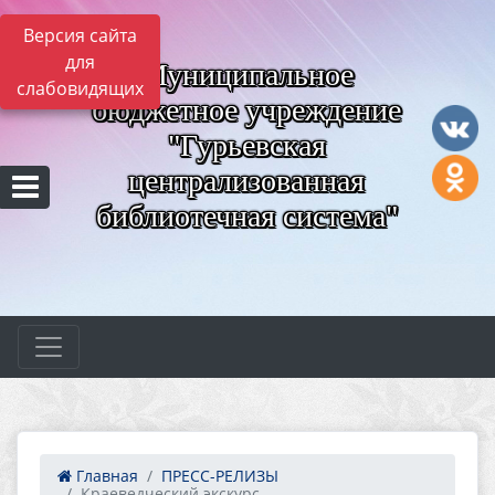
Версия сайта
для
Муниципальное
слабовидящих
бюджетное учреждение
"Гурьевская
централизованная
библиотечная система"
Главная
ПРЕСС-РЕЛИЗЫ
Краеведческий экскурс ...