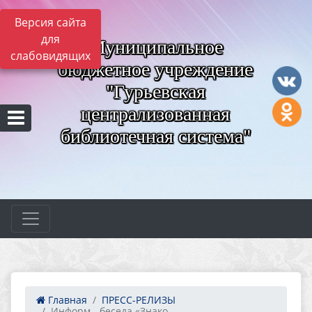
Версия сайта
для
Муниципальное
слабовидящих
бюджетное учреждение
"Гурьевская
централизованная
библиотечная система"
Главная
ПРЕСС-РЕЛИЗЫ
Информ - беседа «Знако...