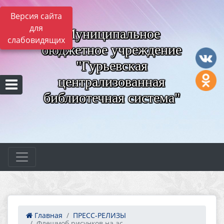
Версия сайта
для
Муниципальное
слабовидящих
бюджетное учреждение
"Гурьевская
централизованная
библиотечная система"
Главная
ПРЕСС-РЕЛИЗЫ
Флешмоб рисунков на ас...