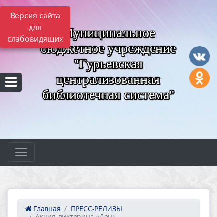
Версия сайта
для
Муниципальное
слабовидящих
бюджетное учреждение
"Гурьевская
централизованная
библиотечная система"
Главная
ПРЕСС-РЕЛИЗЫ
Акция-викторина «День ...