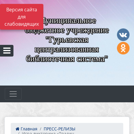
Версия сайта
для
Муниципальное
слабовидящих
бюджетное учреждение
"Гурьевская
централизованная
библиотечная система"
Главная
ПРЕСС-РЕЛИЗЫ
Игра-викторина «Традиц...