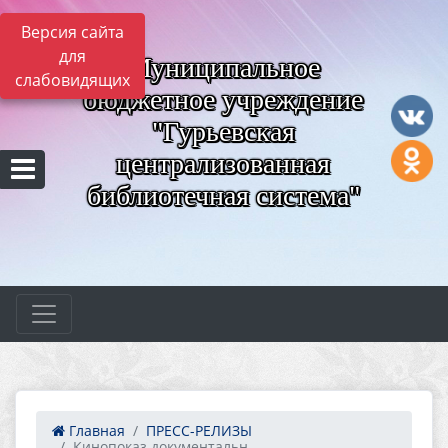
Версия сайта
для
Муниципальное
слабовидящих
бюджетное учреждение
"Гурьевская
централизованная
библиотечная система"
Главная
ПРЕСС-РЕЛИЗЫ
Кинопоказ документальн...