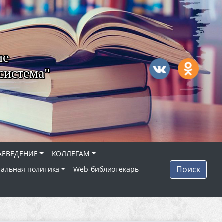
ие
система"
АЕВЕДЕНИЕ
КОЛЛЕГАМ
Поиск
альная политика
Web-библиотекарь