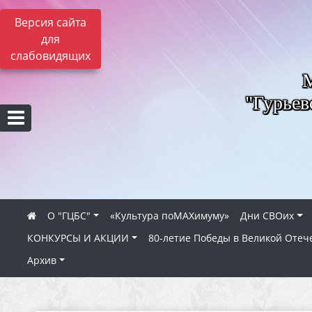
Версия сайта
для
слабовидящих
"Гурьев
О "ГЦБС"
«Культура поMAXимуму»
Дни СВОих
КОНКУРСЫ И АКЦИИ
80‑летие Победы в Великой Отеч
Архив