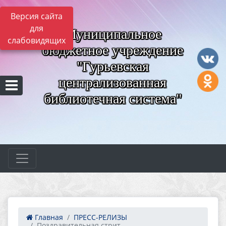
Версия сайта
для
Муниципальное
слабовидящих
бюджетное учреждение
"Гурьевская
централизованная
библиотечная система"
Главная
ПРЕСС-РЕЛИЗЫ
Поздравительная стрит ...