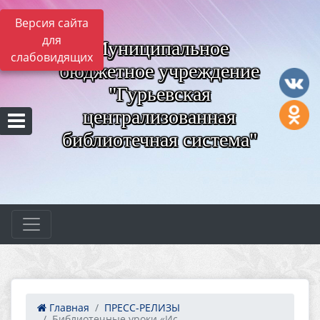
Версия сайта
для
Муниципальное
слабовидящих
бюджетное учреждение
"Гурьевская
централизованная
библиотечная система"
Главная
ПРЕСС-РЕЛИЗЫ
Библиотечные уроки «Ис...