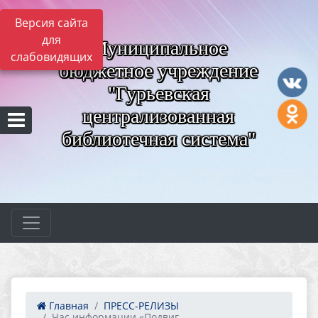
Версия сайта
для
Муниципальное
слабовидящих
бюджетное учреждение
"Гурьевская
централизованная
библиотечная система"
Главная
ПРЕСС-РЕЛИЗЫ
Час информации «Подвиг...