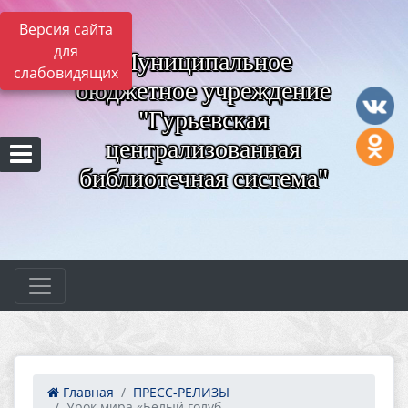
Версия сайта
для
Муниципальное
слабовидящих
бюджетное учреждение
"Гурьевская
централизованная
библиотечная система"
Главная
ПРЕСС-РЕЛИЗЫ
Урок мира «Белый голуб...