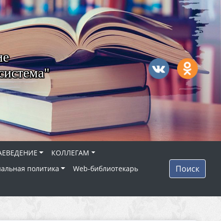
ие
система"
АЕВЕДЕНИЕ
КОЛЛЕГАМ
Поиск
альная политика
Web-библиотекарь