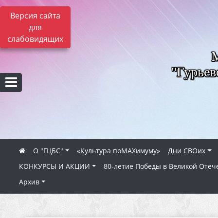
Версия сайта
для
слабовидящих
"Гурьев
О "ГЦБС"
«Культура поMAXимуму»
Дни СВОих
КОНКУРСЫ И АКЦИИ
80‑летие Победы в Великой Отеч
Архив