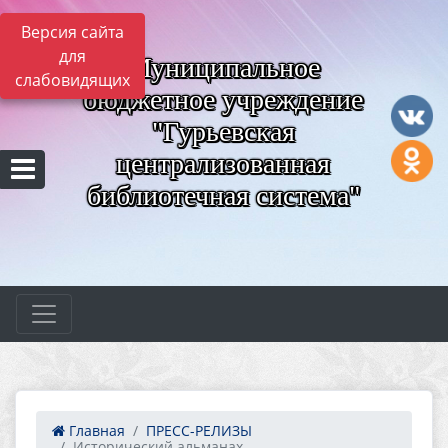
Версия сайта
для
Муниципальное
слабовидящих
бюджетное учреждение
"Гурьевская
централизованная
библиотечная система"
Главная
ПРЕСС-РЕЛИЗЫ
Исторический альманах ...