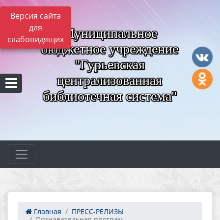
Версия сайта
для
Муниципальное
слабовидящих
бюджетное учреждение
"Гурьевская
централизованная
библиотечная система"
Главная
ПРЕСС-РЕЛИЗЫ
Познавательная програм...