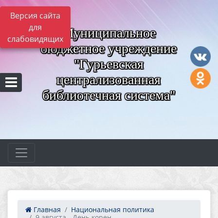
Версия сайта
для
Муниципальное
слабовидящих
бюджетное учреждение
"Гурьевская
централизованная
библиотечная система"
Главная
Национальная политика
9 августа - День корен...