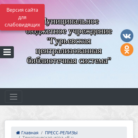
Версия сайта
для
Муниципальное
слабовидящих
бюджетное учреждение
"Гурьевская
централизованная
библиотечная система"
Главная
ПРЕСС-РЕЛИЗЫ
Тематическая игра «В ц...