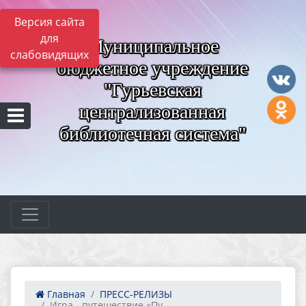
Версия сайта
для
Муниципальное
слабовидящих
бюджетное учреждение
"Гурьевская
централизованная
библиотечная система"
Главная
ПРЕСС-РЕЛИЗЫ
Игра - путешествие «Пу...