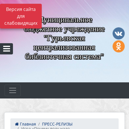
Версия сайта
для
Муниципальное
слабовидящих
бюджетное учреждение
"Гурьевская
централизованная
библиотечная система"
Главная
ПРЕСС-РЕЛИЗЫ
Игра «Почему воду надо...