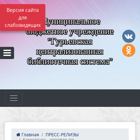
Версия сайта
для
Муниципальное
слабовидящих
бюджетное учреждение
"Гурьевская
централизованная
библиотечная система"
Главная
ПРЕСС-РЕЛИЗЫ
Конкурсно - игровая пр...