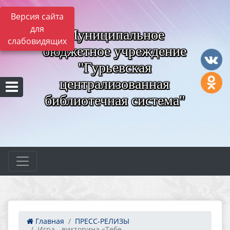
Версия сайта
для
Муниципальное
слабовидящих
бюджетное учреждение
"Гурьевская
централизованная
библиотечная система"
Главная
ПРЕСС-РЕЛИЗЫ
Игра - викторина «Тебе...