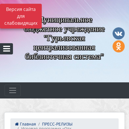
Версия сайта
для
Муниципальное
слабовидящих
бюджетное учреждение
"Гурьевская
централизованная
библиотечная система"
Главная
ПРЕСС-РЕЛИЗЫ
Игровая программа «Отк...