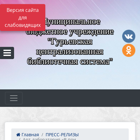
Версия сайта
для
Муниципальное
слабовидящих
бюджетное учреждение
"Гурьевская
централизованная
библиотечная система"
Главная
ПРЕСС-РЕЛИЗЫ
Арт-лаборатория «В пои...