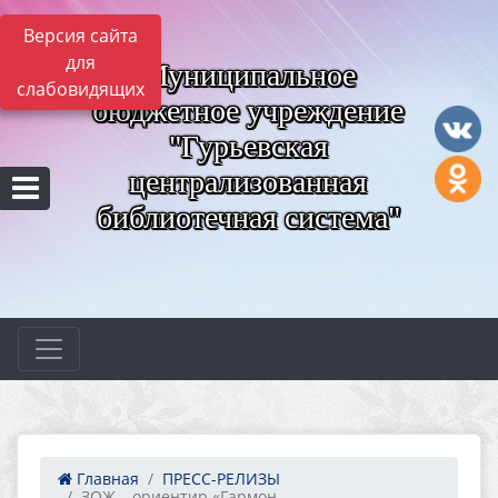
Версия сайта
для
Муниципальное
слабовидящих
бюджетное учреждение
"Гурьевская
централизованная
библиотечная система"
Главная
ПРЕСС-РЕЛИЗЫ
ЗОЖ – ориентир «Гармон...