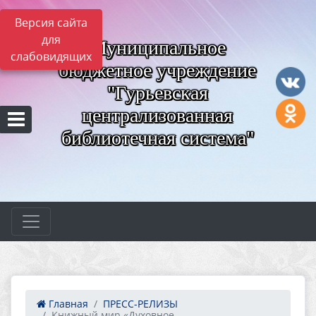
Версия сайта
для
Муниципальное
слабовидящих
бюджетное учреждение
"Гурьевская
централизованная
библиотечная система"
Главная
ПРЕСС-РЕЛИЗЫ
Книжный мир «Духовное ...